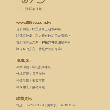
www.88995.com.tw
合順神桌 - 成立至今已超過40年
將傳統神桌，融入現代時尚的裝潢風格
首創擁有台灣
第一神櫥式神桌
開發專利!
讓你拜的安心，就是我們的專業!
服務項目：
專業佛櫥 ‧ 系統家具神桌
佛俱買賣︱擇日安神
神像雕刻︱批發零售
神像開光︱陽宅鑑定
聯繫資訊：
電話：02-26803334︱吳校長：0930411422