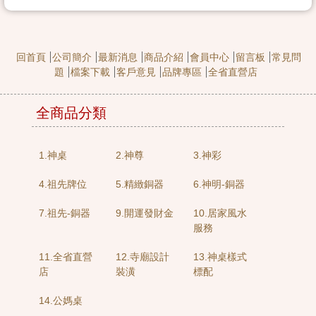
回首頁
公司簡介
最新消息
商品介紹
會員中心
留言板
常見問
題
檔案下載
客戶意見
品牌專區
全省直營店
全商品分類
1.神桌
2.神尊
3.神彩
4.祖先牌位
5.精緻銅器
6.神明-銅器
7.祖先-銅器
9.開運發財金
10.居家風水
服務
11.全省直營
12.寺廟設計
13.神桌樣式
店
裝潢
標配
14.公媽桌