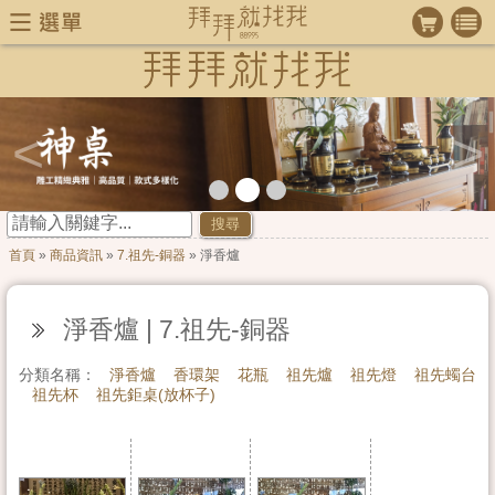
<
>
搜尋
首頁
»
商品資訊
»
7.祖先-銅器
» 淨香爐
淨香爐 | 7.祖先-銅器
分類名稱：
淨香爐
香環架
花瓶
祖先爐
祖先燈
祖先蠋台
祖先杯
祖先鉅桌(放杯子)